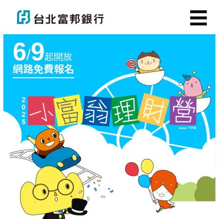
6
9
/
起開放
網路免費報名