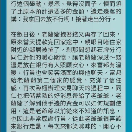
行這個舉動，暴怒、覺得沒面子，憤而領
了比原本預計還要多的金額，邊走邊罵的
講：我拿回去放不行啊！接著走出分行。
在數日後，老爺爺抱著錢又再存了回來，
原來當天提款完回家途中，親眼目睹住家
附近的鄰居被搶了，剎那間想起石牌分行
同仁對他的暖心關懷，讓老爺爺深感～錢
還是放在銀行有人照顧安心，來富邦有溫
暖，行員也會笑容滿面的與他聊天，富邦
給老爺爺第二個家的感覺，充滿了信任
感，再次臨櫃辦理交易聊天的過程中，同
仁也把儲蓄險的好消息帶給了老爺爺，老
爺爺了解到他手邊的資金可以如何規劃使
用，這是老爺爺以前從來不知道的訊息，
也因此非常感謝行員，從此老爺爺很喜歡
來銀行走動，每次來都笑咪咪的，開心不