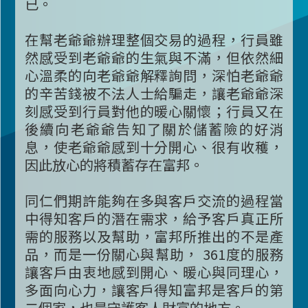
已。
在幫老爺爺辦理整個交易的過程，行員雖
然感受到老爺爺的生氣與不滿，但依然細
心溫柔的向老爺爺解釋詢問，深怕老爺爺
的辛苦錢被不法人士給騙走，讓老爺爺深
刻感受到行員對他的暖心關懷；行員又在
後續向老爺爺告知了關於儲蓄險的好消
息，使老爺爺感到十分開心、很有收穫，
因此放心的將積蓄存在富邦。
同仁們期許能夠在多與客戶交流的過程當
中得知客戶的潛在需求，給予客戶真正所
需的服務以及幫助，富邦所推出的不是產
品，而是一份關心與幫助， 361度的服務
讓客戶由衷地感到開心、暖心與同理心，
多面向心力，讓客戶得知富邦是客戶的第
二個家，也是守護客人財富的地方。