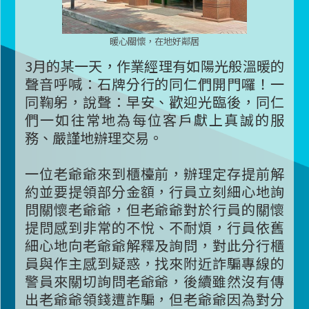
暖心關懷，在地好鄰居
3月的某一天，作業經理有如陽光般溫暖的
聲音呼喊：石牌分行的同仁們開門囉！一
同鞠躬，說聲：早安、歡迎光臨後，同仁
們一如往常地為每位客戶獻上真誠的服
務、嚴謹地辦理交易。
一位老爺爺來到櫃檯前，辦理定存提前解
約並要提領部分金額，行員立刻細心地詢
問關懷老爺爺，但老爺爺對於行員的關懷
提問感到非常的不悅、不耐煩，行員依舊
細心地向老爺爺解釋及詢問，對此分行櫃
員與作主感到疑惑，找來附近詐騙專線的
警員來關切詢問老爺爺，後續雖然沒有傳
出老爺爺領錢遭詐騙，但老爺爺因為對分