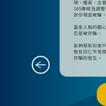
現，櫃員、主
165專線及請
部份現金被騙
當家人般的關
否是被詐騙。
能夠幫助到客
惟有同仁平常
詐騙的發生。