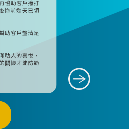
再協助客戶撥打
很後悔前幾天已領
幫助客戶釐清是
滿助人的喜悅，
的關懷才能防範