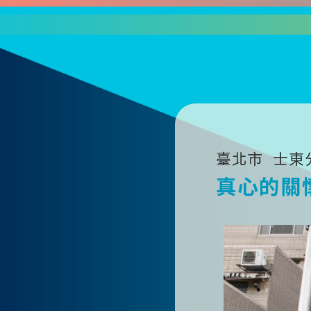
臺北市
士東
真心的關