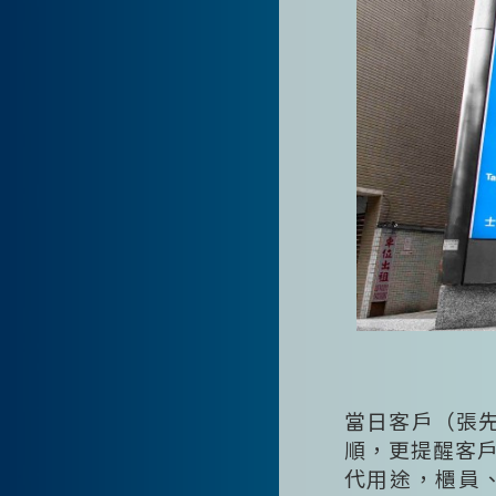
當日客戶（張先
順，更提醒客
代用途，櫃員