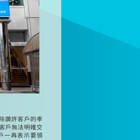
員除讚許客戶的孝
客戶無法明確交
戶一再表示要領